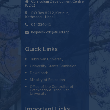
Curriculum Development Centre
(CDC)
P.O.Box 8212, Kirtipur,
Kathmandu, Nepal
014334041
helpdesk.cdc@tu.edu.np
Quick Links
Tribhuvan University
University Grants Comission
Downloads
Ministry of Education
Office of the Controller of
Examinations, Tribhuvan
University
Important Links