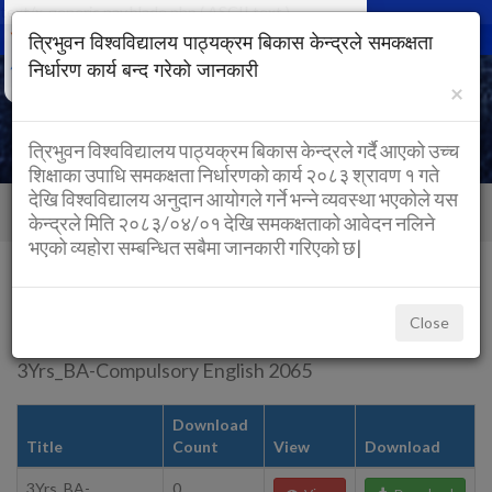
text/x-generic nav.blade.php ( ASCII text )
Togg
त्रिभुवन विश्वविद्यालय पाठ्यक्रम बिकास केन्द्रले समकक्षता
navig
निर्धारण कार्य बन्द गरेको जानकारी
×
त्रिभुवन विश्वविद्यालय पाठ्यक्रम बिकास केन्द्रले गर्दै आएको उच्च
शिक्षाका उपाधि समकक्षता निर्धारणको कार्य २०८३ श्रावण १ गते
देखि विश्वविद्यालय अनुदान आयोगले गर्ने भन्ने व्यवस्था भएकोले यस
Back to Home
Home
post
केन्द्रले मिति २०८३/०४/०१ देखि समकक्षताको आवेदन नलिने
भएको व्यहोरा सम्बन्धित सबैमा जानकारी गरिएको छ|
3Yrs_BA-Compulsory English 2065
Close
Time: 2022-01-13 10:49:02
Page Visit:
6348
3Yrs_BA-Compulsory English 2065
Download
Title
Count
View
Download
3Yrs_BA-
0