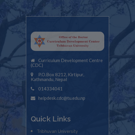
Curriculum Development Centre
(CDC)
P.O.Box 8212, Kirtipur,
Kathmandu, Nepal
014334041
helpdesk.cdc@tu.edu.np
Quick Links
Tribhuvan University