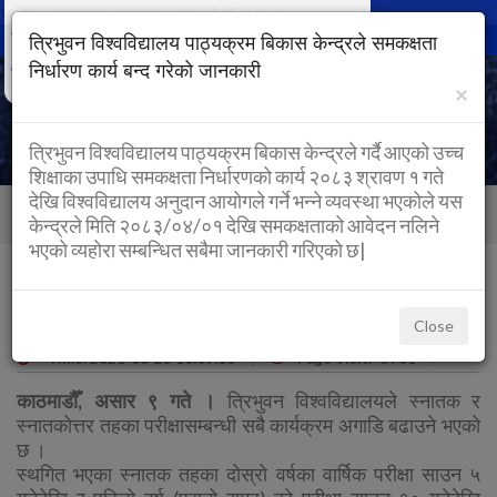
text/x-generic nav.blade.php ( ASCII text )
Togg
त्रिभुवन विश्वविद्यालय पाठ्यक्रम बिकास केन्द्रले समकक्षता
navig
निर्धारण कार्य बन्द गरेको जानकारी
×
त्रिभुवन विश्वविद्यालय पाठ्यक्रम बिकास केन्द्रले गर्दै आएको उच्च
शिक्षाका उपाधि समकक्षता निर्धारणको कार्य २०८३ श्रावण १ गते
देखि विश्वविद्यालय अनुदान आयोगले गर्ने भन्ने व्यवस्था भएकोले यस
Back to Home
Home
post
केन्द्रले मिति २०८३/०४/०१ देखि समकक्षताको आवेदन नलिने
भएको व्यहोरा सम्बन्धित सबैमा जानकारी गरिएको छ|
स्थगित परीक्षा साउनदेखि, अनलाइन परीक्षा लिन
असम्भव
Close
Time: 2021-06-23 18:09:16
Page Visit:
3761
काठमाडौँ, असार ९ गते ।
त्रिभुवन विश्वविद्यालयले स्नातक र
स्नातकोत्तर तहका परीक्षासम्बन्धी सबै कार्यक्रम अगाडि बढाउने भएको
छ ।
स्थगित भएका स्नातक तहका दोस्रो वर्षका वार्षिक परीक्षा साउन ५