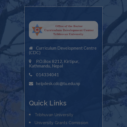
Curriculum Development Centre
(CDC)
P.O.Box 8212, Kirtipur,
Kathmandu, Nepal
014334041
helpdesk.cdc@tu.edu.np
Quick Links
Tribhuvan University
University Grants Comission