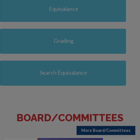
Equivalance
Grading
Search Equivalance
BOARD/COMMITTEES
More Board/Committees