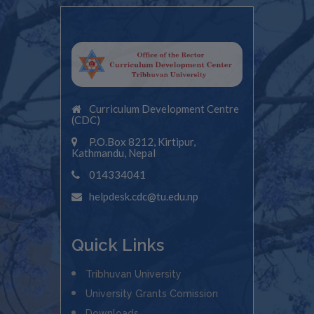
Curriculum Development Centre
(CDC)
P.O.Box 8212, Kirtipur,
Kathmandu, Nepal
014334041
helpdesk.cdc@tu.edu.np
Quick Links
Tribhuvan University
University Grants Comission
Downloads